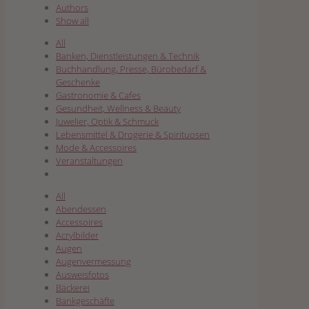
Authors
Show all
All
Banken, Dienstleistungen & Technik
Buchhandlung, Presse, Bürobedarf &
Geschenke
Gastronomie & Cafes
Gesundheit, Wellness & Beauty
Juwelier, Optik & Schmuck
Lebensmittel & Drogerie & Spirituosen
Mode & Accessoires
Veranstaltungen
All
Abendessen
Accessoires
Acrylbilder
Augen
Augenvermessung
Ausweisfotos
Bäckerei
Bankgeschäfte