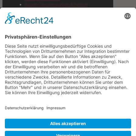
Ban­ken, Dienst­leis­tun­gen & Technik
Lebens­mit­tel & Dro­ge­rie & Spirituosen
Gesund­heit, Well­ness & Beauty
Buch­hand­lung, Pres­se, Büro­be­darf &
Geschenke
Gas­tro­no­mie & Cafes
Juwe­lier, Optik & Schmuck
Unter­neh­men
Impres­sum
Daten­schutz­er­klä­rung
Gemeinde Kleinmachnow
Gemeindliche Wohnungsgesellschaft
Kleinmachnow mbH -gewog-