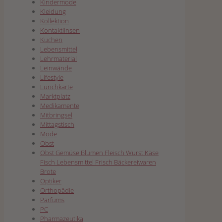
Kindermode
Kleidung
Kollektion
Kontaktlinsen
Kuchen
Lebensmittel
Lehrmaterial
Leinwände
Lifestyle
Lunchkarte
Marktplatz
Medikamente
Mitbringsel
Mittagstisch
Mode
Obst
Obst Gemüse Blumen Fleisch Wurst Käse
Fisch Lebensmittel Frisch Bäckereiwaren
Brote
Optiker
Orthopädie
Parfums
PC
Pharmazeutika