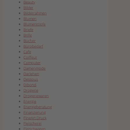
Beauty
Bilder
Bilderrahmen
Blumen
Blumentöpfe
Briefe
Brille
Bücher
Bürobedarf
Cafe
Coiffeur
Computer
Damenmode
Darlehen
Dessous
Dibond
Drogerie
Drogeriewaren
Energie
Energieberatung
Finanzierung
FineArt Druck
Fleischerei
Fleischwaren