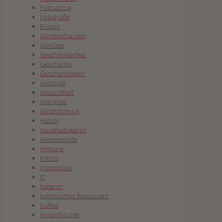
Fotoabzug
Fotografie
Friseur
Gartenpflanzen
Gemüse
Geschenkartikel
Geschenke
Geschenkideen
Gestecke
Gesundheit
Getränke
Goldschmuck
Handy
Haushaltswaren
Herrenmode
Hygiene
Imbiss
Immobilien
IT
Italiener
Italienisches Restaurant
Kaffee
Kinderbücher