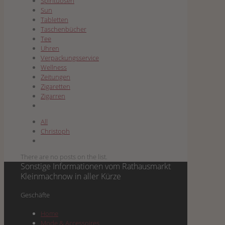
Spirituosen
Sun
Tabletten
Taschenbücher
Tee
Uhren
Verpackungsservice
Wellness
Zeitungen
Zigaretten
Zigarren
All
Christoph
There are no posts on the list.
Sonstige Informationen vom
Rathausmarkt
Kleinmachnow
in aller Kürze
Geschäf­te
Home
Mode & Accessoires