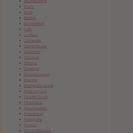
Blumentöpfe
Briefe
Brille
Bücher
Bürobedarf
Cafe
Coiffeur
Computer
Damenmode
Darlehen
Dessous
Dibond
Drogerie
Drogeriewaren
Energie
Energieberatung
Finanzierung
FineArt Druck
Fleischerei
Fleischwaren
Fotoabzug
Fotografie
Friseur
Gartenpflanzen