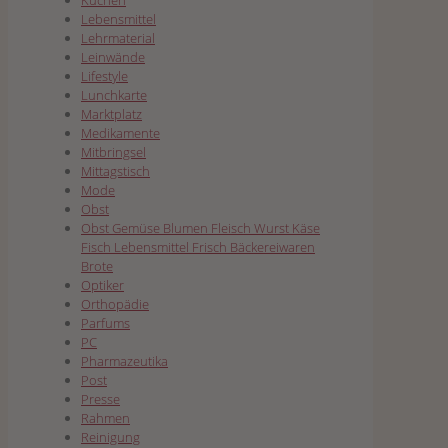
Kuchen
Lebensmittel
Lehrmaterial
Leinwände
Lifestyle
Lunchkarte
Marktplatz
Medikamente
Mitbringsel
Mittagstisch
Mode
Obst
Obst Gemüse Blumen Fleisch Wurst Käse
Fisch Lebensmittel Frisch Bäckereiwaren
Brote
Optiker
Orthopädie
Parfums
PC
Pharmazeutika
Post
Presse
Rahmen
Reinigung