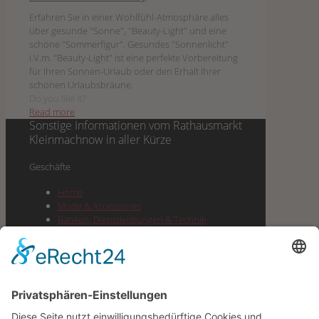
Erfahren Sie in einer Wohlfühl-Atmosphäre alles
über gesunde "Sonne", "Beauty-Light" und eine
schöne "Sommerfigur". Gesundes "Sonnenlicht"
i.V.m. "Beauty-Light" ist eine perfekte Vorbereitung
für Ihren Sonnen-Urlaub oder den Erhalt Ihrer
schönen Urlaubsbräune.
Do you like it?
Read more
Sonstige Informationen vom
Rathausmarkt
Kleinmachnow
in aller Kürze
Geschäf­te
Home
Mode & Accessoires
Ban­ken, Dienst­leis­tun­gen & Technik
Lebens­mit­tel & Dro­ge­rie & Spirituosen
Gesund­heit, Well­ness & Beauty
Buch­hand­lung, Pres­se, Büro­be­darf &
Geschenke
Gas­tro­no­mie & Cafes
Juwe­lier, Optik & Schmuck