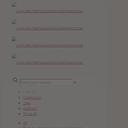
✕
Filter by
Categories
Tags
Authors
Show all
All