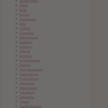
Blumentöpfe
Briefe
Brille
Bücher
Bürobedarf
Cafe
Coiffeur
Computer
Damenmode
Darlehen
Dessous
Dibond
Drogerie
Drogeriewaren
Energie
Energieberatung
Finanzierung
FineArt Druck
Fleischerei
Fleischwaren
Fotoabzug
Fotografie
Friseur
Gartenpflanzen