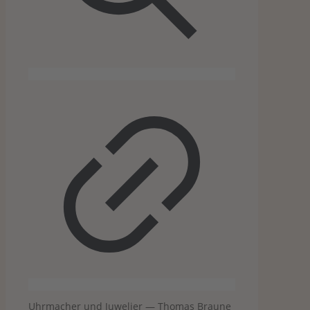
Uhr­ma­cher und Juwe­lier — Tho­mas Braune