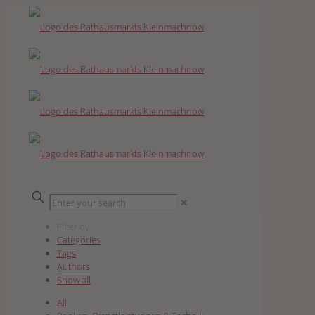
✕
Filter by
Categories
Tags
Authors
Show all
All