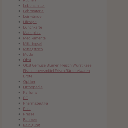
Kuchen
Lebensmittel
Lehrmaterial
Leinwände
Lifestyle
Lunchkarte
Marktplatz
Medikamente
Mitbringsel
Mittagstisch
Mode
Obst
Obst Gemüse Blumen Fleisch Wurst Käse
Fisch Lebensmittel Frisch Bäckereiwaren
Brote
Optiker
Orthopädie
Parfums
PC
Pharmazeutika
Post
Presse
Rahmen
Reinigung