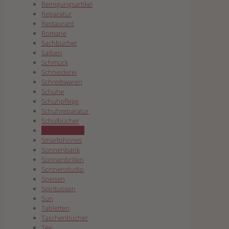
Reinigungsartikel
Reparatur
Restaurant
Romane
Sachbücher
Salben
Schmuck
Schneiderei
Schreibwaren
Schuhe
Schuhpflege
Schuhreparatur
Schulbücher
Silberschmuck
Smartphones
Sonnenbank
Sonnenbrillen
Sonnenstudio
Speisen
Spirituosen
Sun
Tabletten
Taschenbücher
Tee