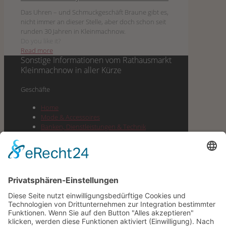
Das Uhren – und Schmuckgeschäft Braune gibt es,
nicht immer an dieser Stelle, aber doch schon seit
runden 30 Jahren in Kleinmachnow.
Do you like it?
Read more
Sonstige Informationen vom
Rathausmarkt
Kleinmachnow
in aller Kürze
Geschäf­te
Home
Mode & Accessoires
Ban­ken, Dienst­leis­tun­gen & Technik
Lebens­mit­tel & Dro­ge­rie & Spirituosen
Gesund­heit, Well­ness & Beauty
Buch­hand­lung, Pres­se, Büro­be­darf &
Geschenke
Gas­tro­no­mie & Cafes
Juwe­lier, Optik & Schmuck
Unter­neh­men
Impres­sum