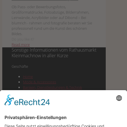
Ob Pass- oder Bewerbungsfotos,
Großformatdrucke, Fotoabzüge, Bilderrahmen,
Leinwände, Acrylbilder oder auf Dibond – Bei
blumrich - rahmen und fotografie beraten wir Sie
professionell rund um die Kunst des schönen
Bildes.
Do you like it?
Read more
Sonstige Informationen vom
Rathausmarkt
Kleinmachnow
in aller Kürze
Geschäf­te
Home
Mode & Accessoires
Ban­ken, Dienst­leis­tun­gen & Technik
Lebens­mit­tel & Dro­ge­rie & Spirituosen
Gesund­heit, Well­ness & Beauty
Buch­hand­lung, Pres­se, Büro­be­darf &
Geschenke
Gas­tro­no­mie & Cafes
Juwe­lier, Optik & Schmuck