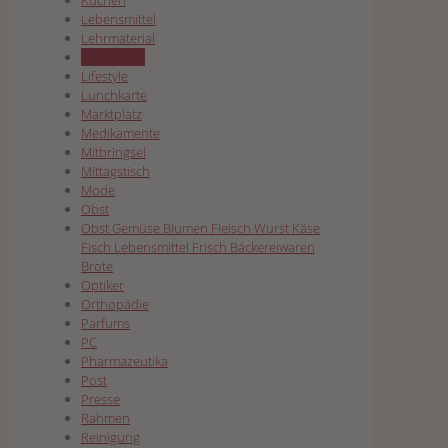
Kuchen
Lebensmittel
Lehrmaterial
Leinwände
Lifestyle
Lunchkarte
Marktplatz
Medikamente
Mitbringsel
Mittagstisch
Mode
Obst
Obst Gemüse Blumen Fleisch Wurst Käse
Fisch Lebensmittel Frisch Bäckereiwaren
Brote
Optiker
Orthopädie
Parfums
PC
Pharmazeutika
Post
Presse
Rahmen
Reinigung