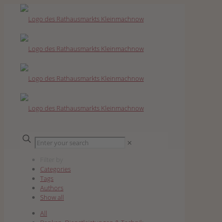
✕
Filter by
Categories
Tags
Authors
Show all
All