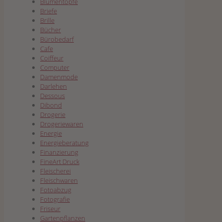
Blumentöpfe
Briefe
Brille
Bücher
Bürobedarf
Cafe
Coiffeur
Computer
Damenmode
Darlehen
Dessous
Dibond
Drogerie
Drogeriewaren
Energie
Energieberatung
Finanzierung
FineArt Druck
Fleischerei
Fleischwaren
Fotoabzug
Fotografie
Friseur
Gartenpflanzen