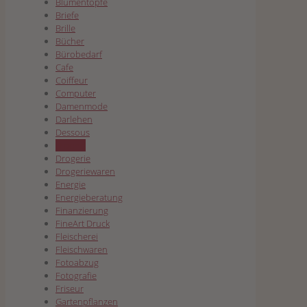
Blumentöpfe
Briefe
Brille
Bücher
Bürobedarf
Cafe
Coiffeur
Computer
Damenmode
Darlehen
Dessous
Dibond
Drogerie
Drogeriewaren
Energie
Energieberatung
Finanzierung
FineArt Druck
Fleischerei
Fleischwaren
Fotoabzug
Fotografie
Friseur
Gartenpflanzen