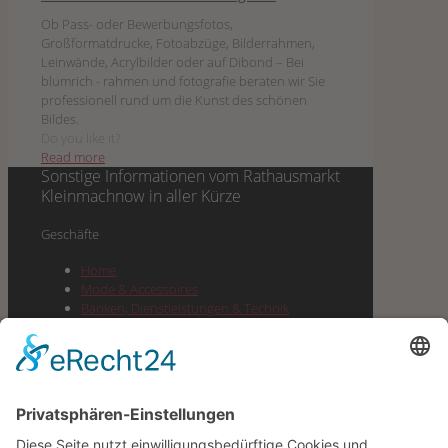
Ob Pass- oder Bewerbungsfotos,
Großformatdrucke, Fotoabzüge, Bilderrahmen,
Leinwände, Acrylbilder oder auf Dibond – Bei
blumrich - rahmen und fotografie beraten wir Sie
professionell rund um die Kunst des schönen
Bildes.
Do you like it?
Read more
Sonstige Informationen vom
Rathausmarkt
Kleinmachnow
in aller Kürze
Geschäf­te
Home
Mode & Accessoires
Ban­ken, Dienst­leis­tun­gen & Technik
Lebens­mit­tel & Dro­ge­rie & Spirituosen
Gesund­heit, Well­ness & Beauty
Buch­hand­lung, Pres­se, Büro­be­darf &
Geschenke
Gas­tro­no­mie & Cafes
Juwe­lier, Optik & Schmuck