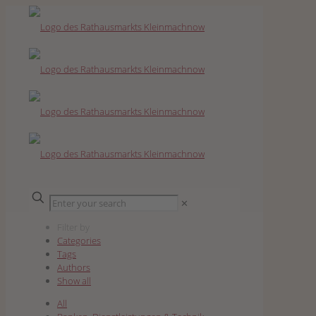
✕
Filter by
Categories
Tags
Authors
Show all
All