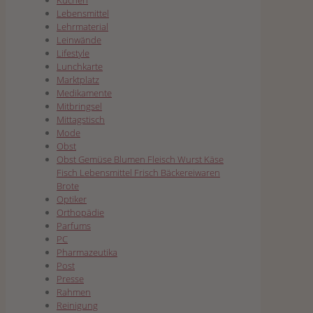
Kuchen
Lebensmittel
Lehrmaterial
Leinwände
Lifestyle
Lunchkarte
Marktplatz
Medikamente
Mitbringsel
Mittagstisch
Mode
Obst
Obst Gemüse Blumen Fleisch Wurst Käse
Fisch Lebensmittel Frisch Bäckereiwaren
Brote
Optiker
Orthopädie
Parfums
PC
Pharmazeutika
Post
Presse
Rahmen
Reinigung