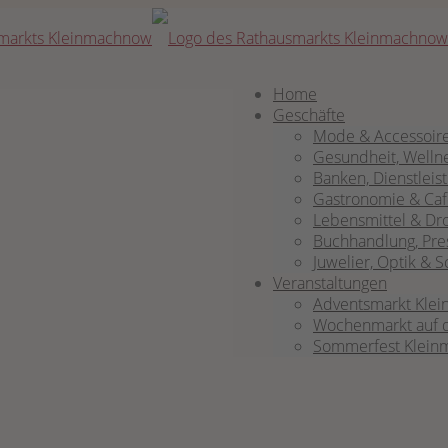
Home
Geschäf­te
Mode & Accessoir
Gesund­heit, Well­n
Ban­ken, Dienst­leis
Gas­tro­no­mie & Ca
Lebens­mit­tel & Dro
Buch­hand­lung, Pre
Juwe­lier, Optik &
Ver­an­stal­tun­gen
Advents­markt Klein
Wochen­markt auf 
Som­mer­fest Klein­