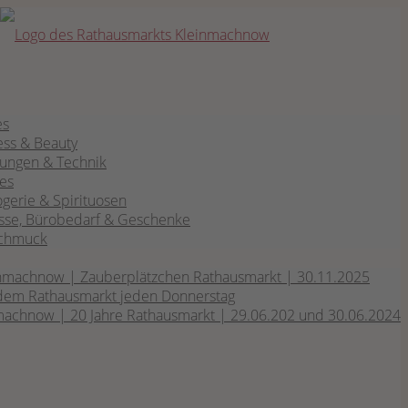
es
ess & Beauty
­tun­gen & Technik
fes
­ge­rie & Spirituosen
s­se, Büro­be­darf & Geschenke
 Schmuck
­mach­now | Zau­ber­plätz­chen Rat­haus­markt | 30.11.2025
dem Rat­haus­markt jeden Donnerstag
mach­now | 20 Jah­re Rat­haus­markt | 29.06.202 und 30.06.2024