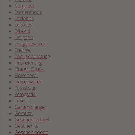
Computer
Damenmode
Darlehen
Dessous
Dibond
Drogerie
Drogeriewaren
Energie
Energieberatung
Finanzierung
FineArt Druck
Fleischerei
Fleischwaren
Fotoabzug
Fotografie
Friseur
Gartenpflanzen
Gemüse
Geschenkartikel
Geschenke
Geschenkideen