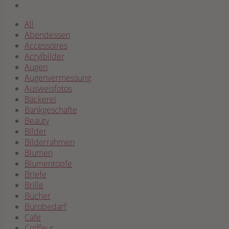
All
Abendessen
Accessoires
Acrylbilder
Augen
Augenvermessung
Ausweisfotos
Bäckerei
Bankgeschäfte
Beauty
Bilder
Bilderrahmen
Blumen
Blumentöpfe
Briefe
Brille
Bücher
Bürobedarf
Cafe
Coiffeur