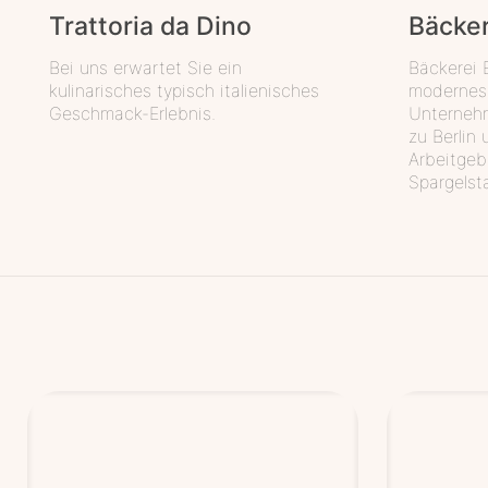
Trat­to­ria da Dino
Bäcke­
Bei uns erwartet Sie ein
Bäckerei E
kulinarisches typisch italienisches
modernes 
Geschmack-Erlebnis.
Unternehm
zu Berlin 
Arbeitgeb
Spargelsta