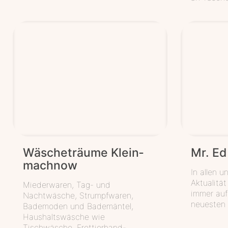
Wäscheträume Klein­
Mr. Ed
mach­now
In allen un
Aktualitä
Miederwaren, Tag- und
immer auf
Nachtwäsche, Strumpfwaren,
neuesten
Bademoden und Bademäntel,
Haushaltswäsche wie
Tischwäsche, Frottierhand-