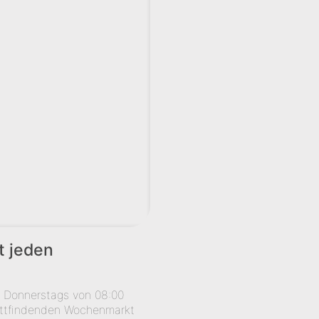
t jeden
r Donnerstags von 08:00
attfindenden Wochenmarkt