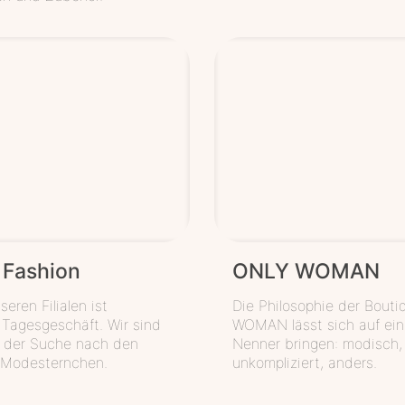
 Fashion
ONLY WOMAN
seren Filialen ist
Die Philosophie der Bout
t Tagesgeschäft. Wir sind
WOMAN lässt sich auf ein
 der Suche nach den
Nenner bringen: modisch,
 Modesternchen.
unkompliziert, anders.