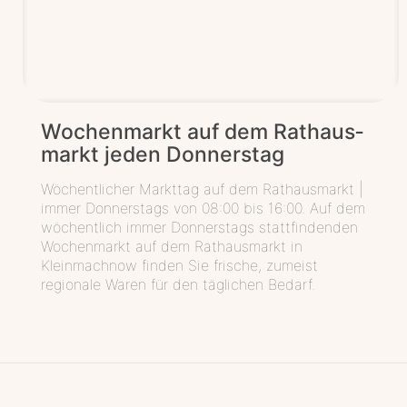
Wochen­markt auf dem Rat­haus­
markt jeden Donnerstag
Wöchentlicher Markttag auf dem Rathausmarkt |
immer Donnerstags von 08:00 bis 16:00. Auf dem
wöchentlich immer Donnerstags stattfindenden
Wochenmarkt auf dem Rathausmarkt in
Kleinmachnow finden Sie frische, zumeist
regionale Waren für den täglichen Bedarf.