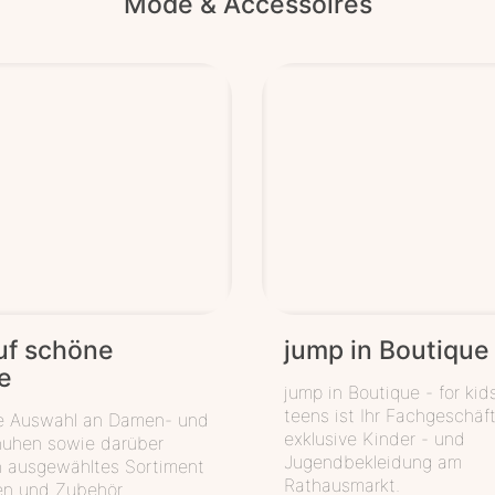
Mode & Accessoires
uf schöne
jump in Boutique
e
jump in Boutique - for kid
teens ist Ihr Fachgeschäft
ße Auswahl an Damen- und
exklusive Kinder - und
huhen sowie darüber
Jugendbekleidung am
n ausgewähltes Sortiment
Rathausmarkt.
en und Zubehör.