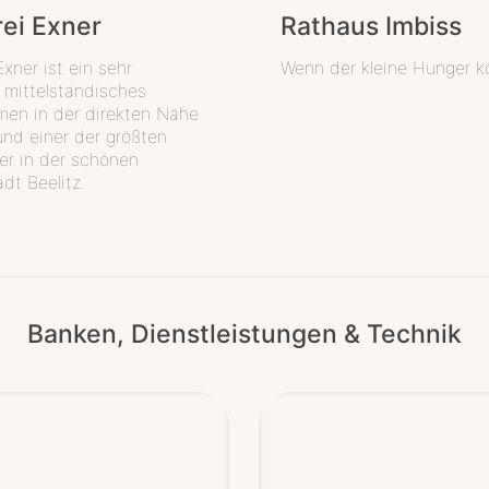
rei Exner
Rat­haus Imbiss
xner ist ein sehr
Wenn der kleine Hunger 
mittelständisches
en in der direkten Nähe
und einer der größten
er in der schönen
dt Beelitz.
Banken, Dienstleistungen & Technik