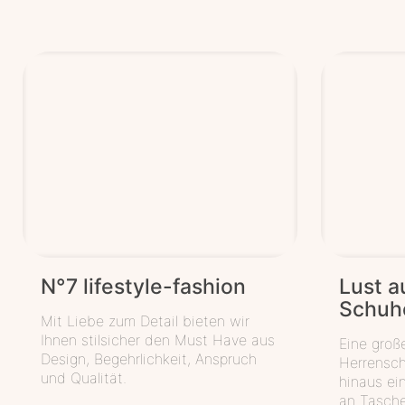
N°7 life­style-fashion
Lust a
Schuh
Mit Liebe zum Detail bieten wir
Ihnen stilsicher den Must Have aus
Eine gro
Design, Begehrlichkeit, Anspruch
Herrensc
und Qualität.
hinaus ei
an Tasch