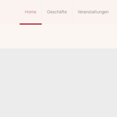
Home
Geschäf­te
Ver­an­stal­tun­gen