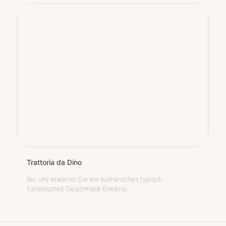
Trat­to­ria da Dino
Bei uns erwartet Sie ein kulinarisches typisch
italienisches Geschmack-Erlebnis.