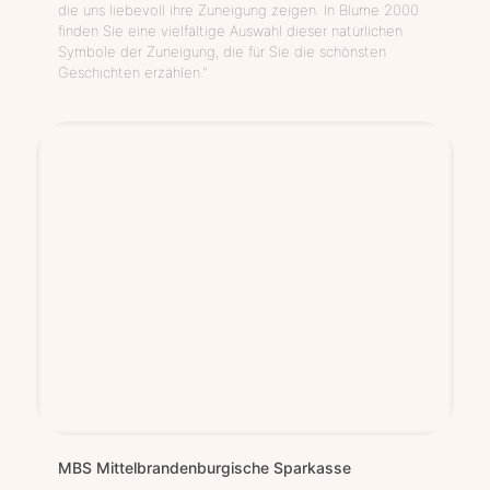
die uns liebevoll ihre Zuneigung zeigen. In Blume 2000
finden Sie eine vielfältige Auswahl dieser natürlichen
Symbole der Zuneigung, die für Sie die schönsten
Geschichten erzählen."
MBS Mit­tel­bran­den­bur­gi­sche Sparkasse