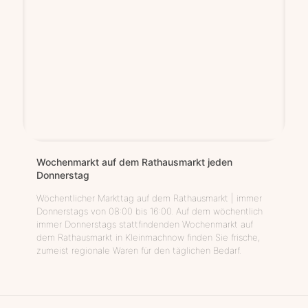
Wochen­markt auf dem Rat­haus­markt jeden
Donnerstag
Wöchentlicher Markttag auf dem Rathausmarkt | immer
Donnerstags von 08:00 bis 16:00. Auf dem wöchentlich
immer Donnerstags stattfindenden Wochenmarkt auf
dem Rathausmarkt in Kleinmachnow finden Sie frische,
zumeist regionale Waren für den täglichen Bedarf.