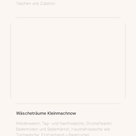
Taschen und Zubehör.
Wäscheträume Klein­mach­now
Miederwaren, Tag- und Nachtwäsche, Strumpfwaren,
Bademoden und Bademäntel, Haushaltswäsche wie
Tischwäsche, Frottierhand-u.Badetücher.