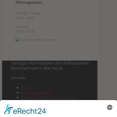
Öffnungszeiten:
Montag - Freitag
10:00 - 18:00
Samstag
10:00 - 15:00
Sonstige Informationen vom
Rathausmarkt
Kleinmachnow
in aller Kürze
Geschäf­te
Home
Mode & Accessoires
Ban­ken, Dienst­leis­tun­gen & Technik
Lebens­mit­tel & Dro­ge­rie & Spirituosen
Gesund­heit, Well­ness & Beauty
Buch­hand­lung, Pres­se, Büro­be­darf &