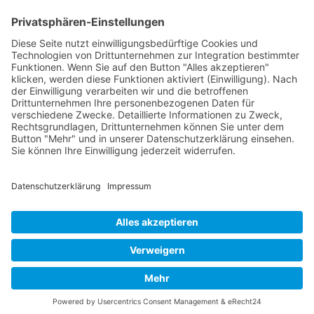
Geschenke
Gas­tro­no­mie & Cafes
Juwe­lier, Optik & Schmuck
Unter­neh­men
Impres­sum
Daten­schutz­er­klä­rung
Gemeinde Kleinmachnow
Gemeindliche Wohnungsgesellschaft
Kleinmachnow mbH -gewog-
Webseitenentwicklung | Management Agentur
© 2022 gewog Gemeindliche
Wohnungsgesellschaft Kleinmachnow mbH - All
Rights Reserved