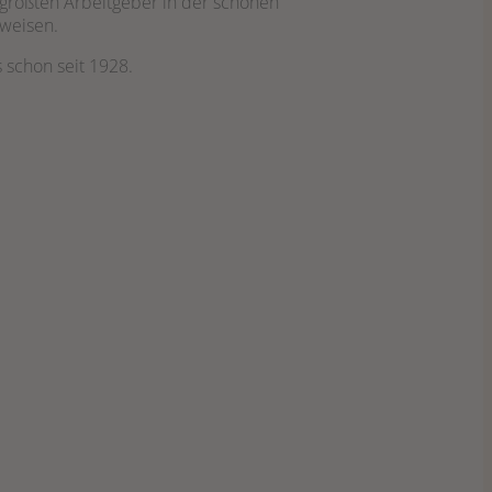
 größten Arbeitgeber in der schönen
sweisen.
 schon seit 1928.