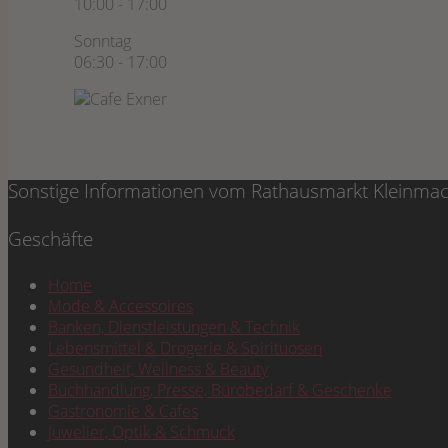
10:00 - 17:00
Sonntag
06:30 - 17:00
Sonstige Informationen vom
Rathausmarkt Kleinma
Geschäf­te
Home
Mode & Accessoires
Ban­ken, Dienst­leis­tun­gen & Technik
Lebens­mit­tel & Dro­ge­rie & Spirituosen
Gesund­heit, Well­ness & Beauty
Buch­hand­lung, Pres­se, Büro­be­darf & Geschenke
Gas­tro­no­mie & Cafes
Juwe­lier, Optik & Schmuck