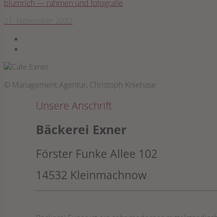
blum­rich — rah­men und fotografie
21. November 2022
© Management Agentur, Christoph Kniehase
Unsere Anschrift
Bäckerei Exner
Förster Funke Allee 102
14532 Kleinmachnow