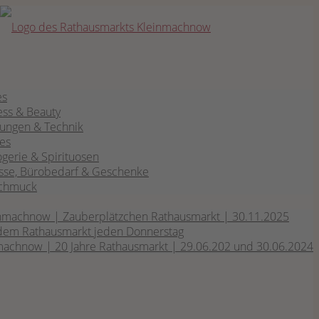
es
ess & Beauty
­tun­gen & Technik
fes
­ge­rie & Spirituosen
s­se, Büro­be­darf & Geschenke
 Schmuck
­mach­now | Zau­ber­plätz­chen Rat­haus­markt | 30.11.2025
dem Rat­haus­markt jeden Donnerstag
mach­now | 20 Jah­re Rat­haus­markt | 29.06.202 und 30.06.2024