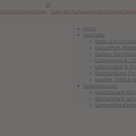
Home
Geschäf­te
Mode & Accessoir
Gesund­heit, Well­n
Ban­ken, Dienst­leis
Gas­tro­no­mie & Ca
Lebens­mit­tel & Dro
Buch­hand­lung, Pre
Juwe­lier, Optik &
Ver­an­stal­tun­gen
Advents­markt Klein
Wochen­markt auf 
Som­mer­fest Klein­