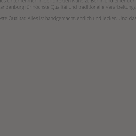
ches Unternehmen in der direkten Nähe zu Berlin und einer der
Brandenburg für höchste Qualität und traditionelle Verarbeitung
te Qualität: Alles ist handgemacht, ehrlich und lecker. Und das